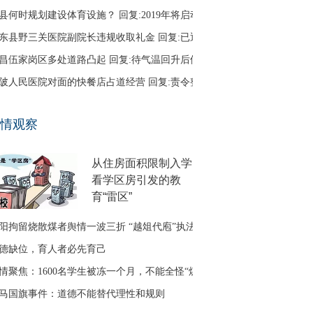
县何时规划建设体育设施？ 回复:2019年将启动
东县野三关医院副院长违规收取礼金 回复:已退回
昌伍家岗区多处道路凸起 回复:待气温回升后修补
陂人民医院对面的快餐店占道经营 回复:责令整改
口区古田二路无路灯 回复:正在办理相关建设手续
情观察
友建议调整鱼梁洲循环线路 回复:没有客流支撑
从住房面积限制入学
看学区房引发的教
育“雷区”
阳拘留烧散煤者舆情一波三折 “越俎代庖”执法引质疑
德缺位，育人者必先育己
情聚焦：1600名学生被冻一个月，不能全怪“煤改气”
马国旗事件：道德不能替代理性和规则