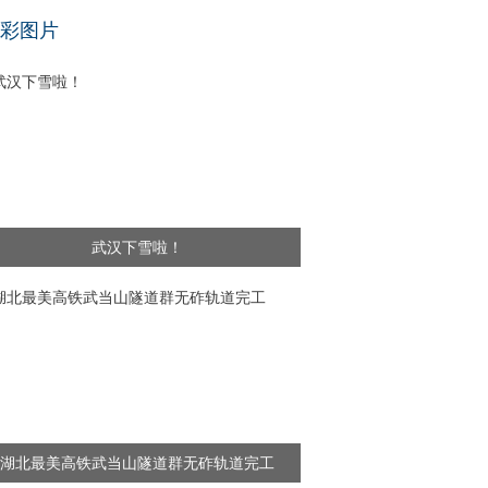
基层干部”新闻频出 舆论呼吁给予更多理解
彩图片
武汉下雪啦！
湖北最美高铁武当山隧道群无砟轨道完工