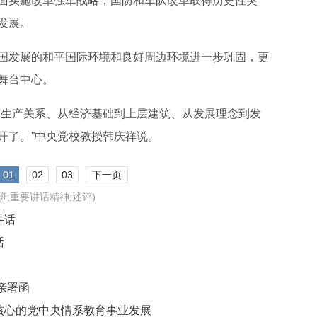
面实施改革强军战略，国防和军队改革取得历史性突
发展。
国发展的和平国际环境和良好周边环境进一步巩固，更
舞台中心。
到生产关系、从经济基础到上层建筑、从发展理念到发
开了。”中央党校教授韩庆祥说。
01
02
03
下一页
班;重要讲话精神;述评)
讲话
话
亲署函
核心的党中央情系教育事业发展