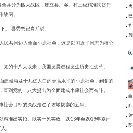
县将全县分为四大战区，建立县、乡、村三级精准扶贫作
房
作战图。
巴
宜
下。”县委书记肖兵说。
黄
国人民共同迈入全面小康社会，这是以习近平同志为核心
硚
舆
网
—党的十八大以来，我国发展进程发生历史性变革。
全面建设惠及十几亿人口的更高水平的小康社会，到党的
，直到党的十八大提出为全面建成小康社会而奋斗。
曲
康社会目标的决战走过了攻城拔寨的五年。
师
舆
精准出实招、以实干见实效，2013年至2016年累计
苏
万人。