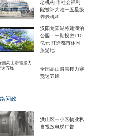
老机构 市社会福利
院被评为唯一五星级
养老机构
汉阳龙阳湖将建湖泊
公园：一期投资110
亿元 打造都市休闲
旅游地
全国高山滑雪接力赛
竞速五峰
络问政
洪山区一小区物业私
自投放电梯广告