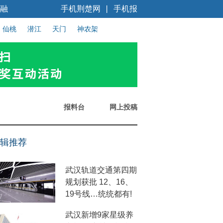
融
手机荆楚网
手机报
丨
仙桃
潜江
天门
神农架
报料台
网上投稿
辑推荐
武汉轨道交通第四期
规划获批 12、16、
19号线…统统都有!
武汉新增9家星级养