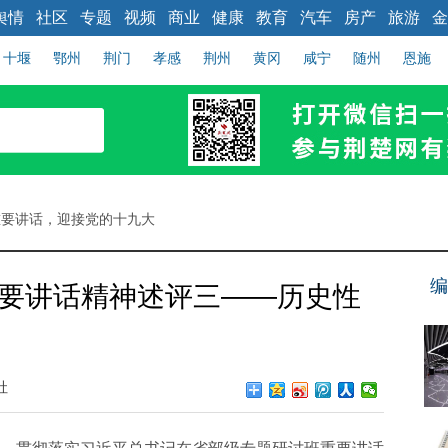
舆情
社区
专题
视频
商业
健康
教育
汽车
房产
旅游
金
十堰
鄂州
荆门
孝感
荆州
黄冈
咸宁
随州
恩施
重要讲话，迎接党的十九大
编
"重要讲话精神述评三——历史性
社