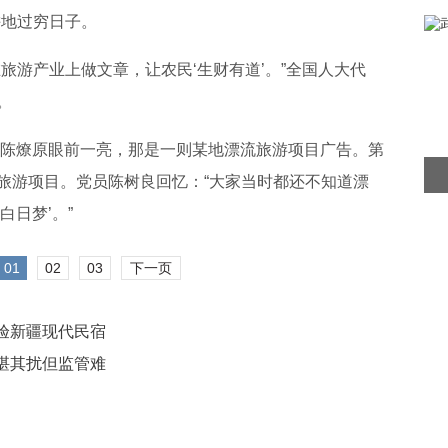
的耕地过穷日子。
旅游产业上做文章，让农民‘生财有道’。”全国人大代
。
视的陈燎原眼前一亮，那是一则某地漂流旅游项目广告。第
旅游项目。党员陈树良回忆：“大家当时都还不知道漂
白日梦’。”
01
02
03
下一页
验新疆现代民宿
堪其扰但监管难