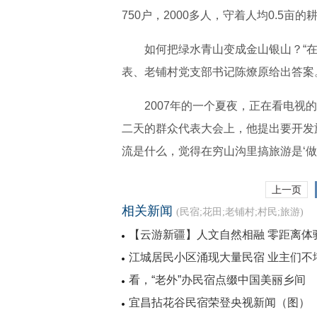
750户，2000多人，守着人均0.5亩
如何把绿水青山变成金山银山？“在
表、老铺村党支部书记陈燎原给出答案
2007年的一个夏夜，正在看电
二天的群众代表大会上，他提出要开发
流是什么，觉得在穷山沟里搞旅游是‘做
上一页
相关新闻
(民宿;花田;老铺村;村民;旅游)
【云游新疆】人文自然相融 零距离体
江城居民小区涌现大量民宿 业主们不
看，“老外”办民宿点缀中国美丽乡间
宜昌拈花谷民宿荣登央视新闻（图）