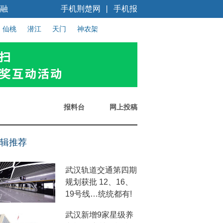
融
手机荆楚网
手机报
丨
仙桃
潜江
天门
神农架
报料台
网上投稿
辑推荐
武汉轨道交通第四期
规划获批 12、16、
19号线…统统都有!
武汉新增9家星级养