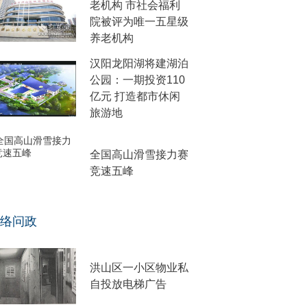
老机构 市社会福利
院被评为唯一五星级
养老机构
汉阳龙阳湖将建湖泊
公园：一期投资110
亿元 打造都市休闲
旅游地
全国高山滑雪接力赛
竞速五峰
络问政
洪山区一小区物业私
自投放电梯广告