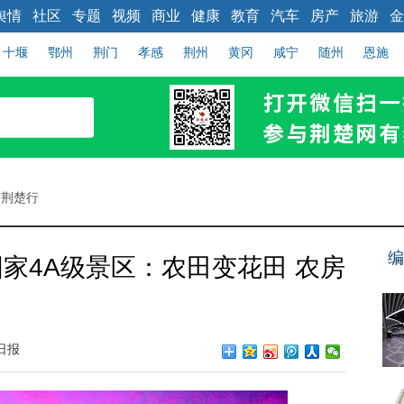
舆情
社区
专题
视频
商业
健康
教育
汽车
房产
旅游
金
十堰
鄂州
荆门
孝感
荆州
黄冈
咸宁
随州
恩施
村荆楚行
编
家4A级景区：农田变花田 农房
日报