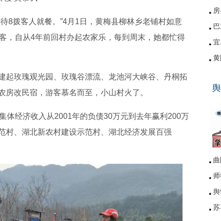
房
待8拨客人就餐。”4月1日，黄梅县柳林乡老铺村如意
巴
游客，自从4年前回村办起农家乐，每到周末，她都忙得
宜
黄
硚
建起玫瑰观光园、玫瑰谷漂流、龙池河大峡谷、丹桐拓
舆
网
农房改民宿，游客慕名而至，小山村火了。
体经济收入从2001年的负债30万元到去年赢利200万
范村、湖北新农村建设示范村、湖北经济发展百强
曲
师
舆
苏