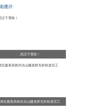
基层干部”新闻频出 舆论呼吁给予更多理解
彩图片
武汉下雪啦！
湖北最美高铁武当山隧道群无砟轨道完工