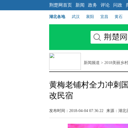
荆楚网首页
新闻
政务
评论
问政
湖北各地
武汉
襄阳
宜昌
黄石
新闻频道
>
2018美丽乡
黄梅老铺村全力冲刺国
改民宿
发布时间：2018-04-04 07:36:22
来源：
湖北