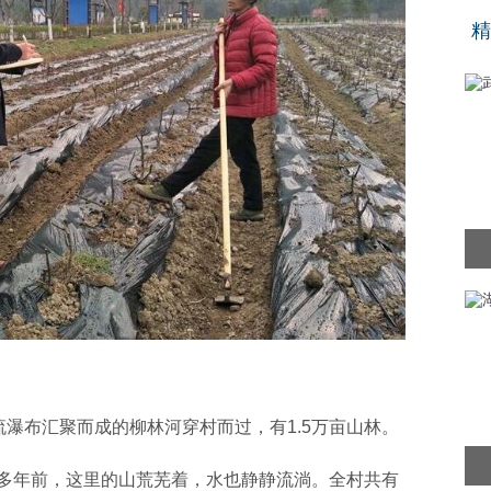
“
精
流瀑布汇聚而成的柳林河穿村而过，有1.5万亩山林。
多年前，这里的山荒芜着，水也静静流淌。全村共有