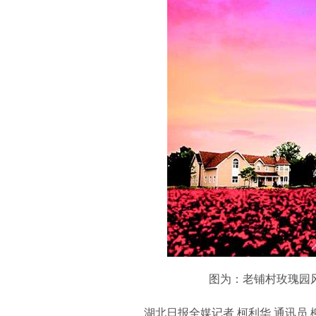
图为：老铺村玫瑰园
湖北日报全媒记者 柯利华 通讯员 