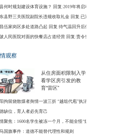
县何时规划建设体育设施？ 回复:2019年将启动
东县野三关医院副院长违规收取礼金 回复:已退回
昌伍家岗区多处道路凸起 回复:待气温回升后修补
陂人民医院对面的快餐店占道经营 回复:责令整改
口区古田二路无路灯 回复:正在办理相关建设手续
情观察
友建议调整鱼梁洲循环线路 回复:没有客流支撑
从住房面积限制入学
看学区房引发的教
育“雷区”
阳拘留烧散煤者舆情一波三折 “越俎代庖”执法引质疑
德缺位，育人者必先育己
情聚焦：1600名学生被冻一个月，不能全怪“煤改气”
马国旗事件：道德不能替代理性和规则