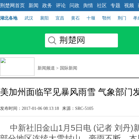
荆楚网首页
新闻
政务
评论
问政
舆情
社区
专题
视频
湖北各地
武汉
襄阳
宜昌
黄石
十堰
鄂州
荆门
孝
新闻频道
>
国际新闻
美加州面临罕见暴风雨雪 气象部门
发布时间：2017-01-06 08:13:18
来源：SRC-5105
中新社旧金山1月5日电 (记者 刘丹
部分地区连续大雪封山、豪雨不断，本