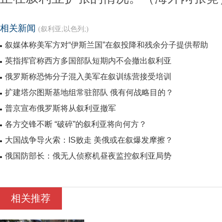
相关新闻
(叙利亚;以色列;)
叙媒体称美军方对“伊斯兰国”在叙投降和残余分子提供帮助
英指挥官称西方多国部队短期内不会撤出叙利亚
俄罗斯称恐怖分子混入美军在叙训练营接受培训
扩建塔尔图斯基地组常驻部队 俄有何战略目的？
普京宣布俄罗斯将从叙利亚撤军
各方交锋不断 “破碎”的叙利亚将向何方？
大国战争导火索：IS败走 美俄或在叙爆发摩擦？
俄国防部长：俄无人侦察机昼夜监控叙利亚局势
相关推荐