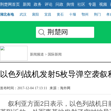
荆楚网首页
新闻
政务
评论
问政
舆情
社区
专题
视频
湖北各地
武汉
襄阳
宜昌
黄石
十堰
鄂州
荆门
孝
新闻频道
>
国际新闻
以色列战机发射5枚导弹空袭叙利
发布时间：2017-12-04 17:13:11
来源：海外网
叙利亚方面2日表示，以色列战机日