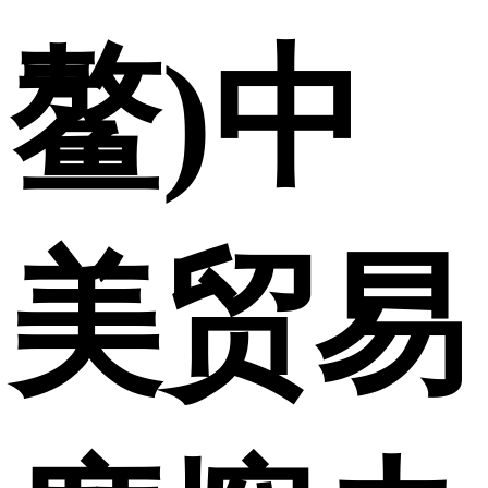
鳌)中
美贸易