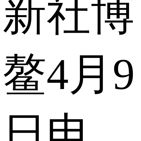
新社博
鳌4月9
日电