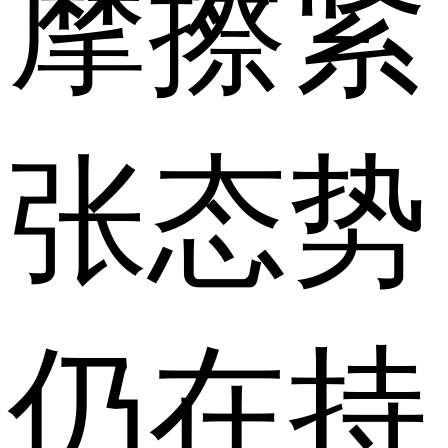
摩擦紧
张态势
仍在持