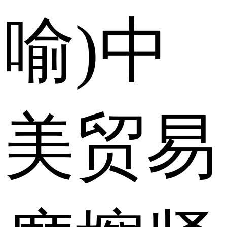
喻)中
美贸易