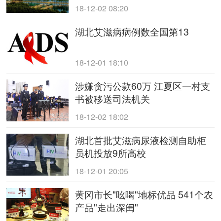
18-12-02 08:20
湖北艾滋病病例数全国第13
18-12-01 18:10
涉嫌贪污公款60万 江夏区一村支
书被移送司法机关
18-12-02 18:02
湖北首批艾滋病尿液检测自助柜
员机投放9所高校
18-12-01 20:05
黄冈市长"吆喝"地标优品 541个农
产品"走出深闺"