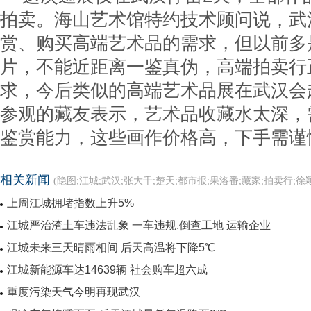
拍卖。海山艺术馆特约技术顾问说，武
赏、购买高端艺术品的需求，但以前多
片，不能近距离一鉴真伪，高端拍卖行
求，今后类似的高端艺术品展在武汉会
参观的藏友表示，艺术品收藏水太深，
鉴赏能力，这些画作价格高，下手需谨
相关新闻
(隐图;江城;武汉;张大千;楚天;都市报;果洛番;藏家;拍卖行;徐
上周江城拥堵指数上升5%
江城严治渣土车违法乱象 一车违规,倒查工地 运输企业
江城未来三天晴雨相间 后天高温将下降5℃
江城新能源车达14639辆 社会购车超六成
重度污染天气今明再现武汉