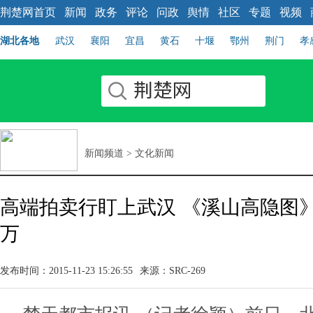
荆楚网首页
新闻
政务
评论
问政
舆情
社区
专题
视频
湖北各地
武汉
襄阳
宜昌
黄石
十堰
鄂州
荆门
孝
新闻频道
>
文化新闻
高端拍卖行盯上武汉 《溪山高隐图
万
发布时间：2015-11-23 15:26:55
来源：SRC-269