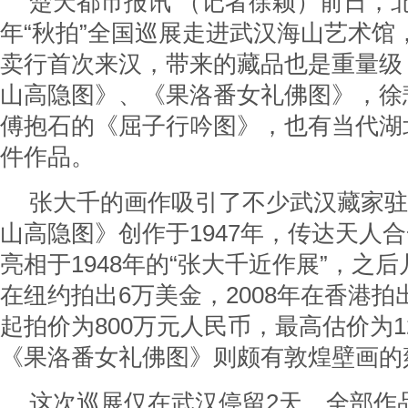
楚天都市报讯 （记者徐颖）前日，北
年“秋拍”全国巡展走进武汉海山艺术馆
卖行首次来汉，带来的藏品也是重量级
山高隐图》、《果洛番女礼佛图》，徐
傅抱石的《屈子行吟图》，也有当代湖
件作品。
张大千的画作吸引了不少武汉藏家驻
山高隐图》创作于1947年，传达天人
亮相于1948年的“张大千近作展”，之后
在纽约拍出6万美金，2008年在香港拍
起拍价为800万元人民币，最高估价为1
《果洛番女礼佛图》则颇有敦煌壁画的
这次巡展仅在武汉停留2天，全部作