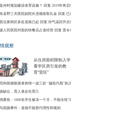
县何时规划建设体育设施？ 回复:2019年将启动
东县野三关医院副院长违规收取礼金 回复:已退回
昌伍家岗区多处道路凸起 回复:待气温回升后修补
陂人民医院对面的快餐店占道经营 回复:责令整改
口区古田二路无路灯 回复:正在办理相关建设手续
情观察
友建议调整鱼梁洲循环线路 回复:没有客流支撑
从住房面积限制入学
看学区房引发的教
育“雷区”
阳拘留烧散煤者舆情一波三折 “越俎代庖”执法引质疑
德缺位，育人者必先育己
情聚焦：1600名学生被冻一个月，不能全怪“煤改气”
马国旗事件：道德不能替代理性和规则