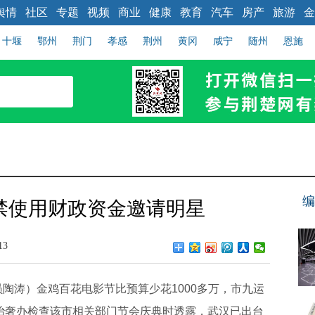
舆情
社区
专题
视频
商业
健康
教育
汽车
房产
旅游
金
十堰
鄂州
荆门
孝感
荆州
黄冈
咸宁
随州
恩施
编
禁使用财政资金邀请明星
13
陶涛）金鸡百花电影节比预算少花1000多万，市九运
市治奢办检查该市相关部门节会庆典时透露，武汉已出台