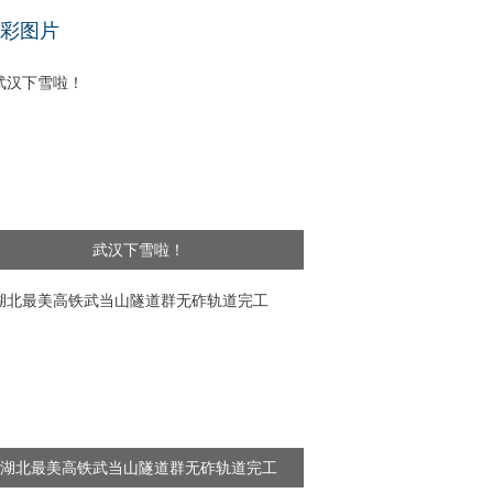
基层干部”新闻频出 舆论呼吁给予更多理解
彩图片
武汉下雪啦！
湖北最美高铁武当山隧道群无砟轨道完工