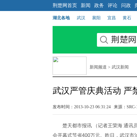
荆楚网首页
新闻
政务
评论
问政
湖北各地
武汉
襄阳
宜昌
黄石
新闻频道
>
武汉新闻
武汉严管庆典活动 严
发布时间：2013-10-23 06:31:24
来源：SRC-
楚天都市报讯 （记者王荣海 通讯员
会开幕式节省400万元。昨日，武汉