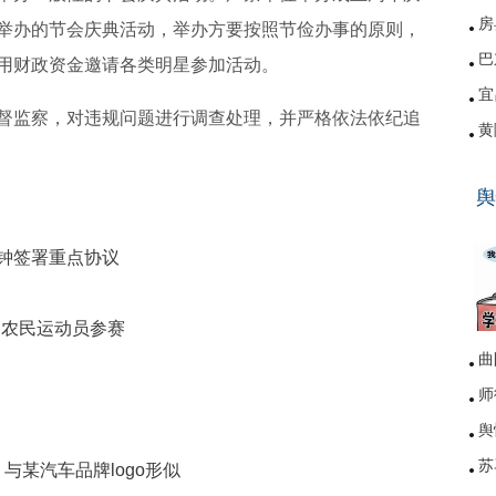
房
举办的节会庆典活动，举办方要按照节俭办事的原则，
巴
用财政资金邀请各类明星参加活动。
宜
监察，对违规问题进行调查处理，并严格依法依纪追
黄
硚
舆
网
分钟签署重点协议
名农民运动员参赛
曲
师
舆
苏
与某汽车品牌logo形似