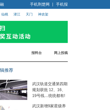
融
手机荆楚网
手机报
丨
仙桃
潜江
天门
神农架
报料台
网上投稿
辑推荐
武汉轨道交通第四期
规划获批 12、16、
19号线…统统都有!
武汉新增9家星级养