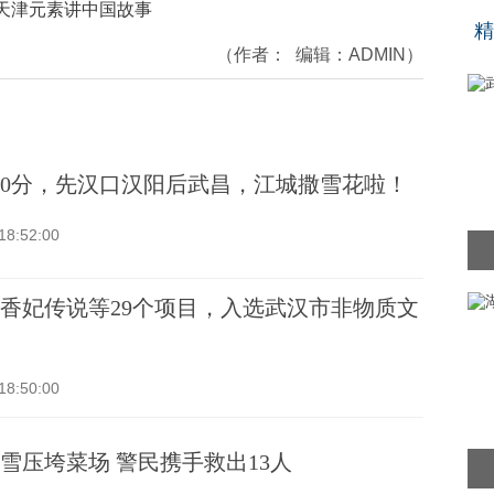
“
天津元素讲中国故事
精
（作者：
编辑：
ADMIN
）
20分，先汉口汉阳后武昌，江城撒雪花啦！
18:52:00
香妃传说等29个项目，入选武汉市非物质文
18:50:00
雪压垮菜场 警民携手救出13人