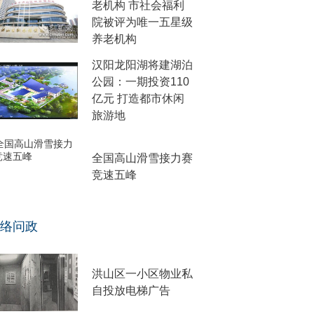
老机构 市社会福利
院被评为唯一五星级
养老机构
汉阳龙阳湖将建湖泊
公园：一期投资110
亿元 打造都市休闲
旅游地
全国高山滑雪接力赛
竞速五峰
络问政
洪山区一小区物业私
自投放电梯广告