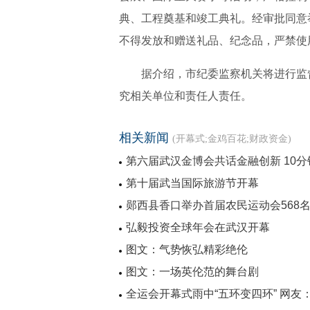
典、工程奠基和竣工典礼。经审批同意
不得发放和赠送礼品、纪念品，严禁使
据介绍，市纪委监察机关将进行监督
究相关单位和责任人责任。
相关新闻
(开幕式;金鸡百花;财政资金)
第六届武汉金博会共话金融创新 10
第十届武当国际旅游节开幕
郧西县香口举办首届农民运动会568
弘毅投资全球年会在武汉开幕
图文：气势恢弘精彩绝伦
图文：一场英伦范的舞台剧
全运会开幕式雨中“五环变四环” 网友：