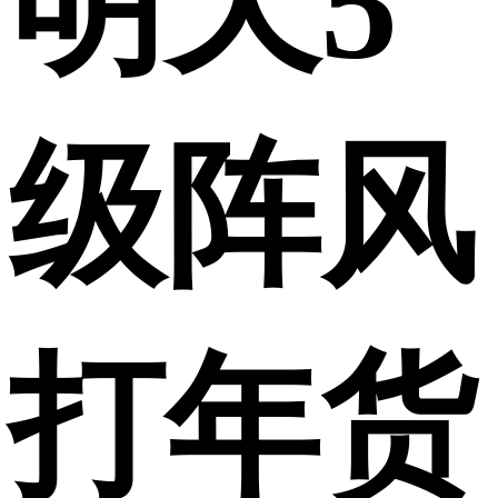
明天5
级阵风
打年货