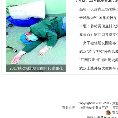
7号线、11号线刚开通，
高校一天连办三场“婚礼”
来是因为…
全域旅游!中国旅游日湖
推优惠政策
十堰：养猪粪便直排入
偿40余万元
嘉鱼百姓家门口共享文
馆讲座家里看
一女子微信朋友圈发布“
发现竟是闹剧
武汉"爱心学校"停办风
“江南汉正街”退出历史
2017感动湖北朋友圈的18张面孔
武汉上线外贸大数据平
瞄准绿色生态放在第一
Copyright © 2001-201
营业执照
－
增值电信业务许可证
－
互
鄂公
版权为 荆楚网
www.c