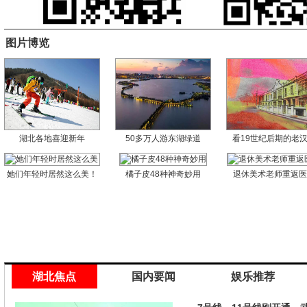
图片博览
湖北各地喜迎新年
50多万人游东湖绿道
看19世纪后期的老
她们年轻时居然这么美！
橘子皮48种神奇妙用
退休美术老师重返
湖北焦点
国内要闻
娱乐推荐