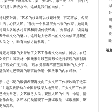
第一天上座率97%，第二天98%，第三天100%，我们的
湖
我们是世界级水准。这就是我们的自信。”
外
特别受鼓舞。“艺术的枝条可以枝繁叶茂、百花齐放、各展
网
生活，心怀人民。”作为一个从基层走出来的作家，她对此
元
量时间去各地乡村采风和阅读传统经典，“走得越多、读得越
投
五千年文化的魅力，这种魅力散发出的文化自信正是我们
吃
人民之中。唯有自信方能从容。”
视
肯定与国家的支持给了文艺工作者文化自信。她说，在辽
女投江》等取材中国元素并以芭蕾形式进行表现的原创舞
起了观众广泛共鸣。“现在觉得看不懂芭蕾舞剧的人少了，
坚信通过芭蕾舞的语言能传递中国故事的内在精神。”
示，总书记的殷切希望再次向广大文艺工作者吹响了进军
民”主题实践活动在全国持续深入地开展，广大文艺工作者
已成为常态。文艺服务人民，观照人民的生活、命运、情
创作自觉。各艺术门类涌现了一批讴歌党、讴歌祖国、讴
更加高昂。