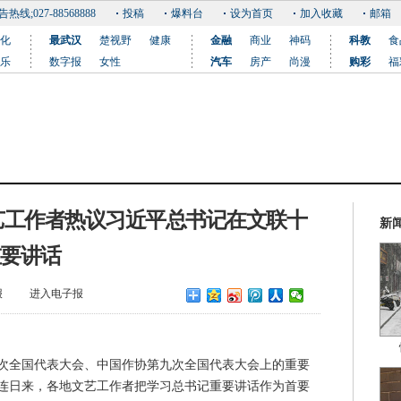
告热线;027-88568888
投稿
爆料台
设为首页
加入收藏
邮箱
化
最武汉
楚视野
健康
金融
商业
神码
科教
食
乐
数字报
女性
汽车
房产
尚漫
购彩
福
艺工作者热议习近平总书记在文联十
新
重要讲话
报
进入电子报
十次全国代表大会、中国作协第九次全国代表大会上的重要
连日来，各地文艺工作者把学习总书记重要讲话作为首要