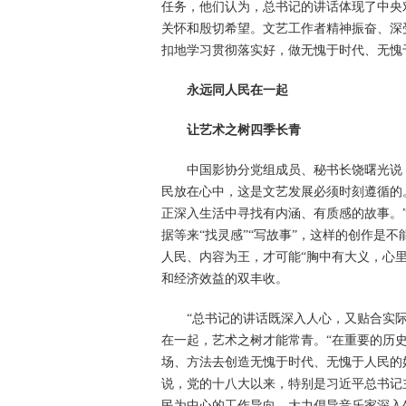
任务，他们认为，总书记的讲话体现了中央
关怀和殷切希望。文艺工作者精神振奋、深
扣地学习贯彻落实好，做无愧于时代、无愧
永远同人民在一起
让艺术之树四季长青
中国影协分党组成员、秘书长饶曙光说
民放在心中，这是文艺发展必须时刻遵循的
正深入生活中寻找有内涵、有质感的故事。
据等来“找灵感”“写故事”，这样的创作是
人民、内容为王，才可能“胸中有大义，心
和经济效益的双丰收。
“总书记的讲话既深入人心，又贴合实
在一起，艺术之树才能常青。“在重要的历
场、方法去创造无愧于时代、无愧于人民的
说，党的十八大以来，特别是习近平总书记
民为中心的工作导向，大力倡导音乐家深入