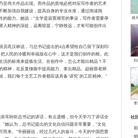
乃至伟大作品出现。而作品的质地必然对应写作者的艺术
不断加强自我建设，提高自身的专业水准，通过阅读阅
娱
性的能力。她说：“文学是寂寞艰苦的事业，写作者需要孕
潜入精神的深处，远离喧嚣，宁静致远，才有可能创作出
演员巩汉林说，习总书记提出的4点希望给自己留下深刻印
，把人民的冷暖和幸福放在心中，这才是我们创作的根。此
刘
生活的标准来提炼生活。在创作中，怎么才能出精品？不
的精神，在反复锤炼中提高能力、拿出精品。赵丽蓉老师
，我们每个文艺工作者都应该具备‘讲究’的工匠精神。”
李
能亲耳聆听总书记的讲话，有点遗憾，但今天学习了讲话全
社
。”她认为，总书记提出的文化自信问题非常重要，“文化
前
可而来。”辛丽丽说，经过几代人的奋斗，今天的中国芭蕾
明