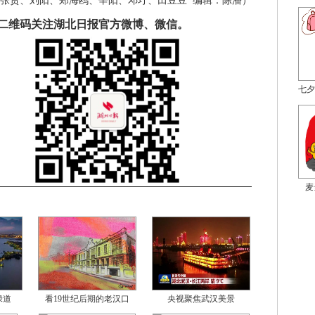
张贺、刘阳、郑海鸥、辛阳、邓圩、田豆豆
编辑：
陈潘
）
二维码关注湖北日报官方微博、微信。
七夕
麦
绿道
看19世纪后期的老汉口
央视聚焦武汉美景