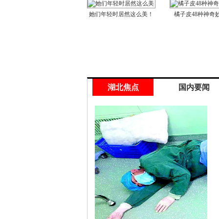
她们年轻时居然这么美！
橘子皮48种神奇
湖北焦点
国内要闻