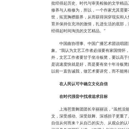
批经得起历史、时代与审美检验的文学精品
修养与人格修为，所以，一个作家尤其需要
世，拓宽胸襟眼界，从而获得洞穿现实和人
育并保持住充沛的激情，扎进生活的底部，
经得起时间淘洗的文艺精品。”
中国曲协理事、中国广播艺术团说唱团
象。“我认为文艺工作者必须要有家国情怀
外，文艺工作者要甘于坐冷板凳，要以高于
是说速度快就是好，而是要有坐十年冷板凳
以前一直告诫我，做艺术要讲究，而不能将就
在人民认可中确立文化自信
在时代强音中找准追求目标
上海芭蕾舞团团长辛丽丽说，“虽然没
文，深受感动、深受鼓舞、深感担子更重了
自信从何而来？从自己的实力、从观众的认