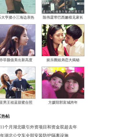
乐大亨搂小三海边亲热
陈伟霆带巴西嫩模见家长
亦菲颜值美出新高度
娱乐圈姐弟恋大揭秘
亚男王祖蓝甜蜜合照
方媛陪郭富城跨年
区热帖
11个月湖北吸引外资项目和资金双超去年
年湖北公交车全部安装防护隔离设施