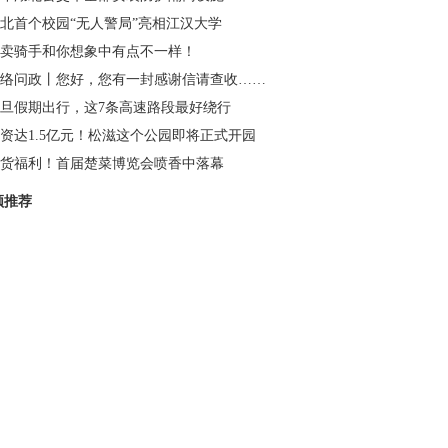
北首个校园“无人警局”亮相江汉大学
卖骑手和你想象中有点不一样！
络问政丨您好，您有一封感谢信请查收……
旦假期出行，这7条高速路段最好绕行
资达1.5亿元！松滋这个公园即将正式开园
货福利！首届楚菜博览会喷香中落幕
频推荐