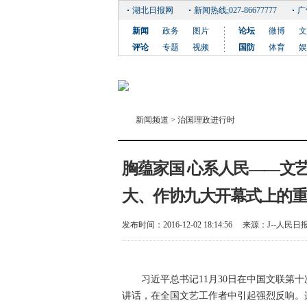
湖北日报网
新闻热线;027-86677777
广
新闻
政务
图片
论坛
微博
文
评论
专题
视频
国防
体育
娱
新闻频道
>
治国理政进行时
胸蕴家国 心系人民——文
大、作协九大开幕式上的
发布时间：2016-12-02 18:14:56
来源：
J--人民日
习近平总书记11月30日在中国文联第
讲话，在全国文艺工作者中引起强烈反响。