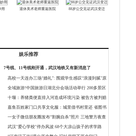
妙用
退休美术老师重返医院
88岁公交见证武汉变迁
娱乐推荐
7号线、11号线刚开通，武汉地铁又有新消息了
高校一天连办三场“婚礼”: 围观学生感叹“浪漫到腻”原
来是因为…
全域旅游!中国旅游日湖北分会场活动举行 200多景区
推优惠政策
十堰：养猪粪便直排入河造成环境污染 被告方被判赔
偿40余万元
嘉鱼百姓家门口共享文化服：城里借书村里还 省图书
馆讲座家里看
一女子微信朋友圈发布“割腕自杀”照片 三地警方夜查
发现竟是闹剧
武汉"爱心学校"停办风波:68个大凉山孩子的求学路