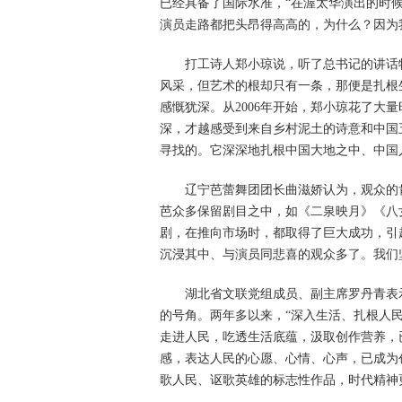
已经具备了国际水准，“在渥太华演出的时候，
演员走路都把头昂得高高的，为什么？因为
打工诗人郑小琼说，听了总书记的讲话
风采，但艺术的根却只有一条，那便是扎根
感慨犹深。从2006年开始，郑小琼花了大
深，才越感受到来自乡村泥土的诗意和中国
寻找的。它深深地扎根中国大地之中、中国
辽宁芭蕾舞团团长曲滋娇认为，观众的
芭众多保留剧目之中，如《二泉映月》《八
剧，在推向市场时，都取得了巨大成功，引
沉浸其中、与演员同悲喜的观众多了。我们
湖北省文联党组成员、副主席罗丹青表
的号角。两年多以来，“深入生活、扎根人
走进人民，吃透生活底蕴，汲取创作营养，
感，表达人民的心愿、心情、心声，已成为
歌人民、讴歌英雄的标志性作品，时代精神