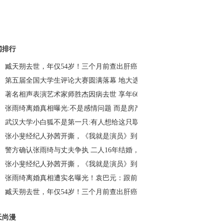
闻排行
臧天朔去世，年仅54岁！三个月前查出肝癌晚期……_荆楚网
第五届全国大学生评论大赛圆满落幕 地大选手荣获冠军_荆楚网
著名相声表演艺术家师胜杰因病去世 享年66岁_荆楚网
张雨绮离婚真相曝光:不是感情问题 而是房产、财产问题？_荆楚网
武汉大学小白狐不是第一只:有人想给这只取名“珈珈”_荆楚网
张小斐经纪人孙茜开撕，《我就是演员》到底谁演得好？_荆楚网
警方确认张雨绮与丈夫争执 二人16年结婚，次年生下龙凤胎_荆楚网
张小斐经纪人孙茜开撕，《我就是演员》到底谁演得好？_荆楚网
张雨绮离婚真相遭实名曝光！袁巴元：跟前夫离婚给钱为什么不给我？
臧天朔去世，年仅54岁！三个月前查出肝癌晚期……_荆楚网
天尚漫