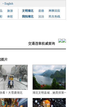
English
品
旅游
文明湖北
道德
网事回应
彩
体彩
我拍湖北
法治
民生热线
交通违章权威查询
闻图片
快看！大雪袭湖北
湖北文明县城，她竟排第一