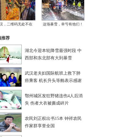
汉，二维码无处不在
这场暴雪，幸亏有他们！
辑推荐
湖北今迎本轮降雪最强时段 中
西部和东北部有大到暴雪
武汉老夫妇国际航班上救下肺
癌乘客 机长升头等舱表示感谢
鄂州城区发狂野猪连伤4人后消
失 伤者大衣被撕成碎片
农民刘正权出书15本 钟祥农民
作家群享誉全国