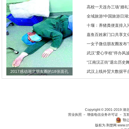
高校一天连办三场“婚礼”
来是因为…
全域旅游!中国旅游日湖
推优惠政策
十堰：养猪粪便直排入
偿40余万元
嘉鱼百姓家门口共享文
馆讲座家里看
一女子微信朋友圈发布“
发现竟是闹剧
武汉"爱心学校"停办风
“江南汉正街”退出历史
2017感动湖北朋友圈的18张面孔
武汉上线外贸大数据平
瞄准绿色生态放在第一
Copyright © 2001-201
营业执照
－
增值电信业务许可证
－
互
鄂公
版权为 荆楚网
www.c