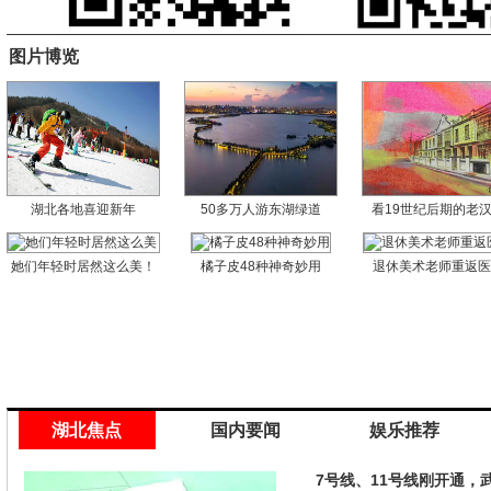
图片博览
湖北各地喜迎新年
50多万人游东湖绿道
看19世纪后期的老
她们年轻时居然这么美！
橘子皮48种神奇妙用
退休美术老师重返
湖北焦点
国内要闻
娱乐推荐
7号线、11号线刚开通，