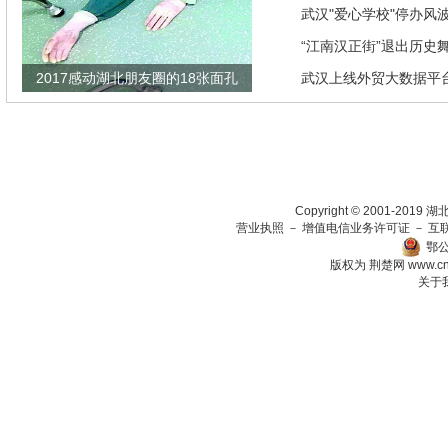
发现竟是闹剧
武汉"爱心学校"停办风
“江南汉正街”退出历史
2017感动湖北朋友圈的18张面孔
武汉上线外贸大数据平
瞄准绿色生态放在第一
Copyright © 2001-201
营业执照
－
增值电信业务许可证
－
互
鄂公
版权为 荆楚网
www.c
关于