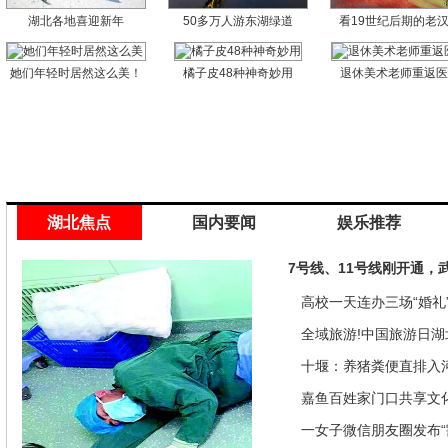
湖北各地喜迎新年
50多万人游东湖绿道
看19世纪后期的老
她们年轻时居然这么美！
橘子皮48种神奇妙用
退休美术老师重返
湖北焦点
国内要闻
娱乐推荐
7号线、11号线刚开通，
高校一天连办三场“婚礼”
来是因为…
全域旅游!中国旅游日湖
推优惠政策
十堰：养猪粪便直排入
偿40余万元
嘉鱼百姓家门口共享文
馆讲座家里看
一女子微信朋友圈发布“