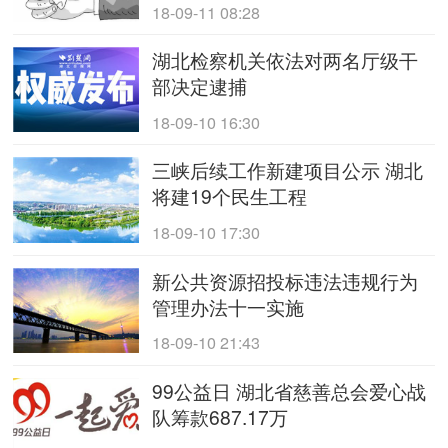
18-09-11 08:28
湖北检察机关依法对两名厅级干
部决定逮捕
18-09-10 16:30
三峡后续工作新建项目公示 湖北
将建19个民生工程
18-09-10 17:30
新公共资源招投标违法违规行为
管理办法十一实施
18-09-10 21:43
99公益日 湖北省慈善总会爱心战
队筹款687.17万