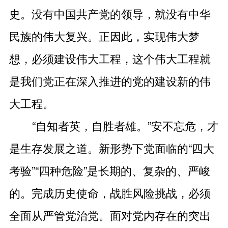
史。没有中国共产党的领导，就没有中华
民族的伟大复兴。正因此，实现伟大梦
想，必须建设伟大工程，这个伟大工程就
是我们党正在深入推进的党的建设新的伟
大工程。
“自知者英，自胜者雄。”安不忘危，才
是生存发展之道。新形势下党面临的“四大
考验”“四种危险”是长期的、复杂的、严峻
的。完成历史使命，战胜风险挑战，必须
全面从严管党治党。面对党内存在的突出