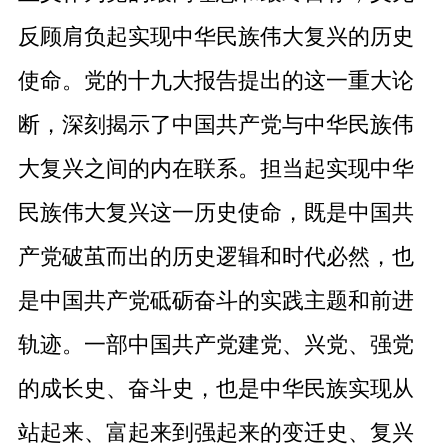
反顾肩负起实现中华民族伟大复兴的历史
使命。党的十九大报告提出的这一重大论
断，深刻揭示了中国共产党与中华民族伟
大复兴之间的内在联系。担当起实现中华
民族伟大复兴这一历史使命，既是中国共
产党破茧而出的历史逻辑和时代必然，也
是中国共产党砥砺奋斗的实践主题和前进
轨迹。一部中国共产党建党、兴党、强党
的成长史、奋斗史，也是中华民族实现从
站起来、富起来到强起来的变迁史、复兴