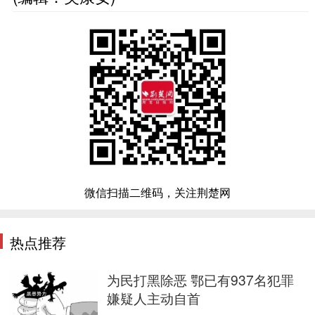
微信扫描二维码，关注荆楚网
热点推荐
为民打黑除恶 鄂已有937名犯罪
嫌疑人主动自首