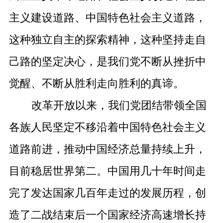
主义建设道路、中国特色社会主义道路，
这种独立自主的探索精神，这种坚持走自
己路的坚定决心，是我们党不断从挫折中
觉醒、不断从胜利走向胜利的真谛。
改革开放以来，我们党团结带领全国
各族人民坚定不移沿着中国特色社会主义
道路前进，推动中国经济总量持续上升，
目前稳居世界第二。中国用几十年时间走
完了发达国家几百年走过的发展历程，创
造了二战结束后一个国家经济高速增长持