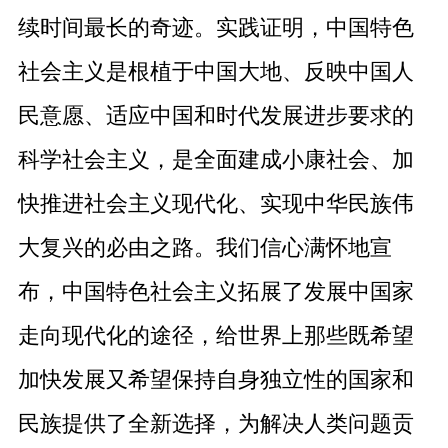
续时间最长的奇迹。实践证明，中国特色
社会主义是根植于中国大地、反映中国人
民意愿、适应中国和时代发展进步要求的
科学社会主义，是全面建成小康社会、加
快推进社会主义现代化、实现中华民族伟
大复兴的必由之路。我们信心满怀地宣
布，中国特色社会主义拓展了发展中国家
走向现代化的途径，给世界上那些既希望
加快发展又希望保持自身独立性的国家和
民族提供了全新选择，为解决人类问题贡