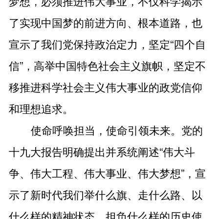
梦想，必须推进伟大事业，不仅科学揭示
了实现中国梦的前进方向、根本道路，也
宣示了我们党保持政治定力，坚定“四个自
信”，高举中国特色社会主义旗帜，坚定不
移推进科学社会主义伟大事业的政党信仰
和理想追求。
使命呼唤担当，使命引领未来。党的
十九大报告明确提出并系统阐述“伟大斗
争、伟大工程、伟大事业、伟大梦想”，宣
示了新时代我们举什么旗、走什么路、以
什么样的精神状态、担负什么样的历史使