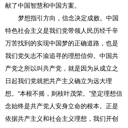
献了中国智慧和中国方案。
梦想指引方向，信念决定成败。中国
特色社会主义是我们党带领人民历经千辛
万苦找到的实现中国梦的正确道路，也是
我们党矢志不渝追寻的理想信仰。中国共
产党之所以叫共产党，就是因为从成立之
日起我们党就把共产主义确立为远大理
想。“本根不摇，则枝叶茂荣。”坚定理想信
念始终是共产党人安身立命的根本。正是
依据共产主义和社会主义理想，我们开创