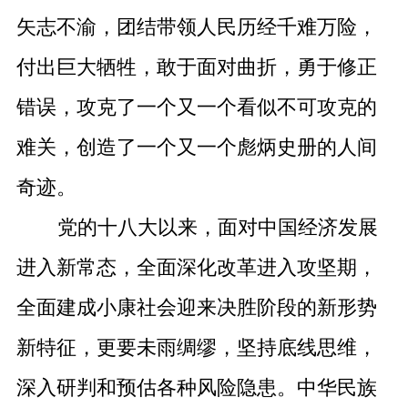
矢志不渝，团结带领人民历经千难万险，
付出巨大牺牲，敢于面对曲折，勇于修正
错误，攻克了一个又一个看似不可攻克的
难关，创造了一个又一个彪炳史册的人间
奇迹。
党的十八大以来，面对中国经济发展
进入新常态，全面深化改革进入攻坚期，
全面建成小康社会迎来决胜阶段的新形势
新特征，更要未雨绸缪，坚持底线思维，
深入研判和预估各种风险隐患。中华民族