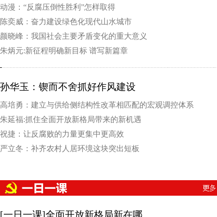
要矛盾
动漫：“反腐压倒性胜利”怎样取得
陈奕威：奋力建设绿色化现代山水城市
颜晓峰：我国社会主要矛盾变化的重大意义
朱炳元:新征程明确新目标 谱写新篇章
孙华玉：锲而不舍抓好作风建设
高培勇：建立与供给侧结构性改革相匹配的宏观调控体系
朱延福:抓住全面开放新格局带来的新机遇
祝捷：让反腐败的力量更集中更高效
严立冬：补齐农村人居环境这块突出短板
[一日一课]全面开放新格局新在哪