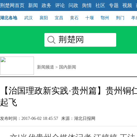
荆楚网首页
新闻
政务
评论
问政
舆情
社区
专题
视频
湖北各地
武汉
襄阳
宜昌
黄石
十堰
鄂州
荆门
孝
新闻频道
>
国内新闻
【治国理政新实践·贵州篇】贵州铜
起飞
发布时间：2017-06-02 18:45:57
来源：湖北日报网