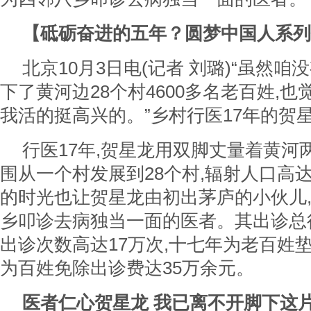
【砥砺奋进的五年？圆梦中国人系列
北京10月3日电(记者 刘璐)“虽然咱
下了黄河边28个村4600多名老百姓,也
我活的挺高兴的。”乡村行医17年的贺
行医17年,贺星龙用双脚丈量着黄河
围从一个村发展到28个村,辐射人口高达4
的时光也让贺星龙由初出茅庐的小伙儿
乡叩诊去病独当一面的医者。其出诊总行
出诊次数高达17万次,十七年为老百姓垫
为百姓免除出诊费达35万余元。
医者仁心贺星龙 我已离不开脚下这