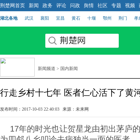
荆楚网首页
新闻
政务
评论
问政
舆情
社区
专题
视频
湖北各地
武汉
襄阳
宜昌
黄石
十堰
鄂州
荆门
孝
新闻频道
>
国内新闻
行走乡村十七年 医者仁心活下了黄
发布时间：2017-10-03 22:40:03
来源：未来网
17年的时光也让贺星龙由初出茅庐的
为四邻八乡叩诊去病独当一面的医者。