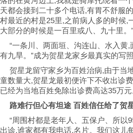
落的在黄河边上,我就是骑摩托绕着一个
天都会接到二十多个电话,有胃不舒服
村最近的村是25里,之前病人多的时候,一
大部分的时候是一百里或八、九十里。
“一条川、两面垣、沟连山、水入黄,
有九旱。”成为贺星龙家乡最真实的写
贺星龙留守家乡为百姓治病,由于当
童数量大,贺星龙最初便许下不收出诊费
已经为当地百姓免除出诊费高达35万元
路难行但心有坦途 百姓信任给了贺
“周围村都是老年人、五保户、所以9
出诊,谁家都有我电话,名片。我们这儿