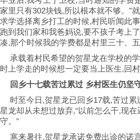
毕业后,我考上了卫校,当时通知的学费是3
家里只有302块钱,所以根本就不够。”
求学选择离乡打工的时候,村民听闻此事
跑到我们家和我爸妈说,要不孩子考上
凑,那个时候我的学费都是村里三十、五
承载着村民希望的贺星龙在学校的学
时上学走的时候想一定要当上医生,回村
回乡十七载苦过累过 乡村医生仍坚
时至今日,贺星龙已回乡17载,苦过累
星龙却从未想过放弃,“以前怎么干,现在
守。”
寒来暑往,贺星龙承诺免费出诊的诺