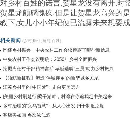
对乡村百姓的诺言,贺星龙没有离开,时
贺星龙颇感愧疚,但是让贺星龙高兴的是
教下,女儿小小年纪便已流露未来想要
相关新闻
(乡村;医生;黄河;百姓)
围绕乡村振兴，中央农村工作会议透露了哪些新信息
中央农村工作会议明确：2050年乡村全面振兴
挖掘离任村干部精神富矿 孝感选聘“三员”助力乡村振兴
【领航新征程】塑造“伴城伴乡”的新型城乡关系
江苏乡村里的“中国梦”：走向更美远方
[美丽乡村荆楚行]梁子湖畔，村湾在你追我赶中美起来
乡村治理的“义乌智慧”：从人心出发 归于制度之顺
客店美如画 乡愁浓似酒