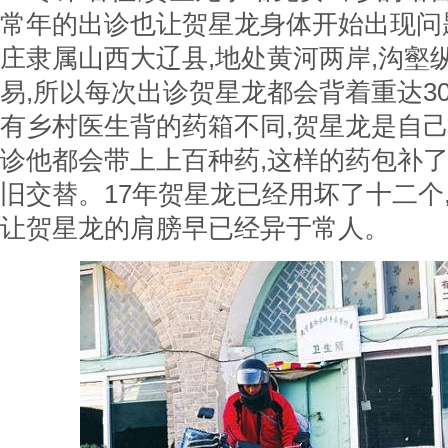
常年的出诊也让贺星龙身体开始出现问
庄隶属山西大辽县,地处黄河两岸,沟壑
易,所以每次出诊贺星龙都会背着重达3
有乡村医生背的药箱不同,贺星龙是自己
诊他都会带上上百种药,这样的药包补了
旧交替。17年贺星龙已经用坏了十二个
让贺星龙的肩膀早已经异于常人。