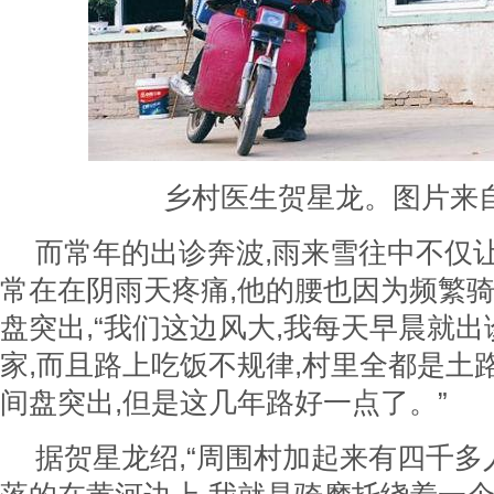
乡村医生贺星龙。图片来
而常年的出诊奔波,雨来雪往中不仅
常在在阴雨天疼痛,他的腰也因为频繁
盘突出,“我们这边风大,我每天早晨就出
家,而且路上吃饭不规律,村里全都是土
间盘突出,但是这几年路好一点了。”
据贺星龙绍,“周围村加起来有四千多