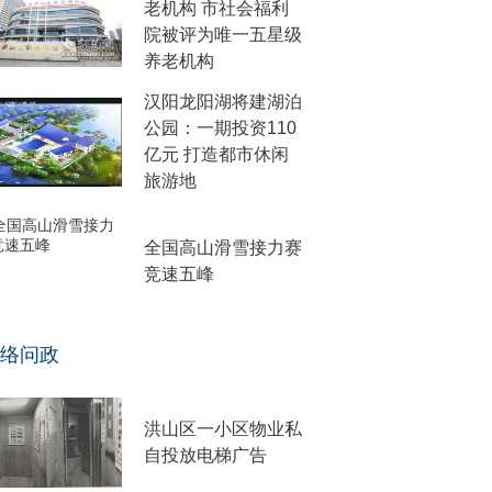
老机构 市社会福利
院被评为唯一五星级
养老机构
汉阳龙阳湖将建湖泊
公园：一期投资110
亿元 打造都市休闲
旅游地
全国高山滑雪接力赛
竞速五峰
络问政
洪山区一小区物业私
自投放电梯广告