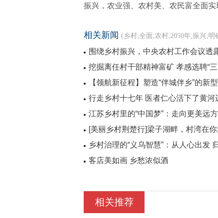
振兴，农业强、农村美、农民富全面实现
相关新闻
(乡村;全面;农村;2050年;振兴;
围绕乡村振兴，中央农村工作会议透
挖掘离任村干部精神富矿 孝感选聘“三
【领航新征程】塑造“伴城伴乡”的新
行走乡村十七年 医者仁心活下了黄河
江苏乡村里的“中国梦”：走向更美远方
[美丽乡村荆楚行]梁子湖畔，村湾在
乡村治理的“义乌智慧”：从人心出发 
客店美如画 乡愁浓似酒
相关推荐