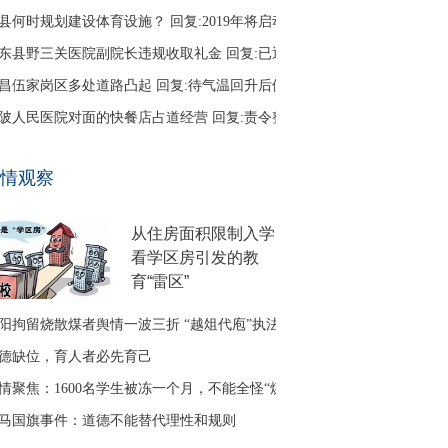
县何时规划建设体育设施？ 回复:2019年将启动
东县野三关医院副院长违规收取礼金 回复:已退回
昌伍家岗区多处道路凸起 回复:待气温回升后修补
陂人民医院对面的快餐店占道经营 回复:责令整改
口区古田二路无路灯 回复:正在办理相关建设手续
情观察
友建议调整鱼梁洲循环线路 回复:没有客流支撑
从住房面积限制入学
看学区房引发的教
育“雷区”
阳拘留烧散煤者舆情一波三折 “越俎代庖”执法引质疑
德缺位，育人者必先育己
情聚焦：1600名学生被冻一个月，不能全怪“煤改气”
马国旗事件：道德不能替代理性和规则