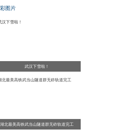
基层干部”新闻频出 舆论呼吁给予更多理解
彩图片
武汉下雪啦！
湖北最美高铁武当山隧道群无砟轨道完工