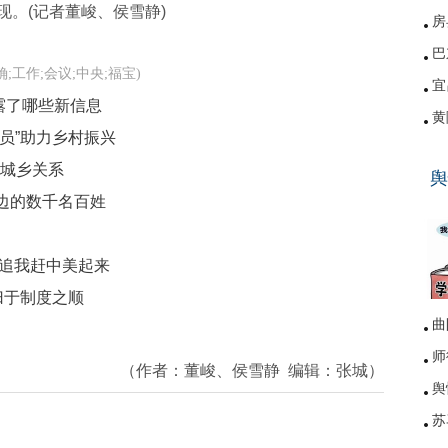
。(记者董峻、侯雪静)
房
巴
明确;工作;会议;中央;福宝)
宜
露了哪些新信息
黄
员”助力乡村振兴
硚
型城乡关系
舆
网
边的数千名百姓
你追我赶中美起来
归于制度之顺
曲
师
（作者：
董峻、侯雪静
编辑：
张城
）
舆
苏