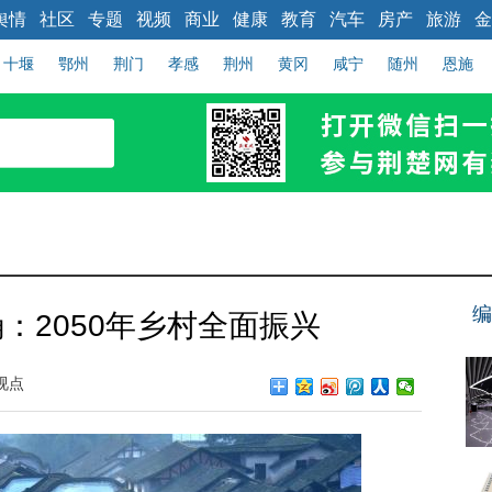
舆情
社区
专题
视频
商业
健康
教育
汽车
房产
旅游
金
十堰
鄂州
荆门
孝感
荆州
黄冈
咸宁
随州
恩施
编
：2050年乡村全面振兴
视点