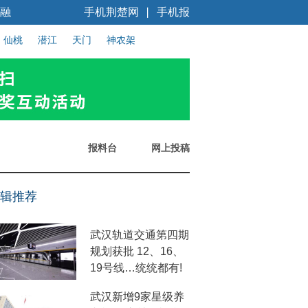
融
手机荆楚网
手机报
丨
仙桃
潜江
天门
神农架
报料台
网上投稿
辑推荐
武汉轨道交通第四期
规划获批 12、16、
19号线…统统都有!
武汉新增9家星级养