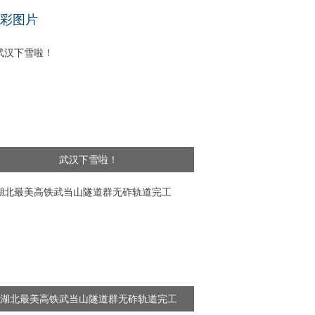
基层干部”新闻频出 舆论呼吁给予更多理解
彩图片
武汉下雪啦！
湖北最美高铁武当山隧道群无砟轨道完工