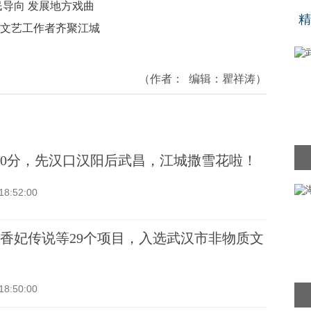
“
民导向 发展地方戏曲
精
0名文艺工作者齐聚江城
（作者：
编辑：
瞿祥涛
）
20分，先汉口汉阳后武昌，江城撒雪花啦！
18:52:00
香妃传说等29个项目，入选武汉市非物质文
18:50:00