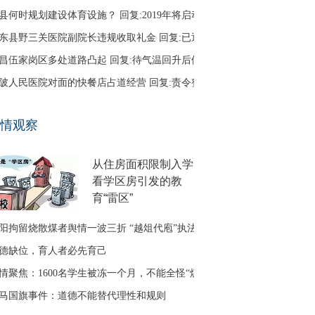
县何时规划建设体育设施？ 回复:2019年将启动
东县野三关医院副院长违规收取礼金 回复:已退回
昌伍家岗区多处道路凸起 回复:待气温回升后修补
陂人民医院对面的快餐店占道经营 回复:责令整改
口区古田二路无路灯 回复:正在办理相关建设手续
情观察
友建议调整鱼梁洲循环线路 回复:没有客流支撑
从住房面积限制入学
看学区房引发的教
育“雷区”
阳拘留烧散煤者舆情一波三折 “越俎代庖”执法引质疑
德缺位，育人者必先育己
情聚焦：1600名学生被冻一个月，不能全怪“煤改气”
马国旗事件：道德不能替代理性和规则