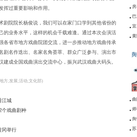
房
发挥过重要影响和作用。
巴
术剧院院长杨俊说，我们可以在家门口学到其他省份的
宜
己的业务水平，这样的机会千载难逢。通过本次会演活
黄
强各省市地方戏曲院团交流，进一步推动地方戏曲传承
硚
名剧名作迭出、名家名角荟萃、群众广泛参与、演出市
舆
网
汉建成全国戏曲演出交流中心，振兴武汉戏曲大码头。
;地方;发展;活动;文化部)
曲
秀江城
师
32个戏曲剧种
舆
苏
黄冈举行