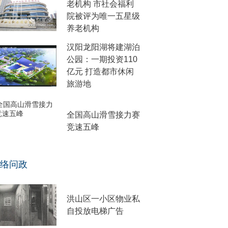
老机构 市社会福利
院被评为唯一五星级
养老机构
汉阳龙阳湖将建湖泊
公园：一期投资110
亿元 打造都市休闲
旅游地
全国高山滑雪接力赛
竞速五峰
络问政
洪山区一小区物业私
自投放电梯广告