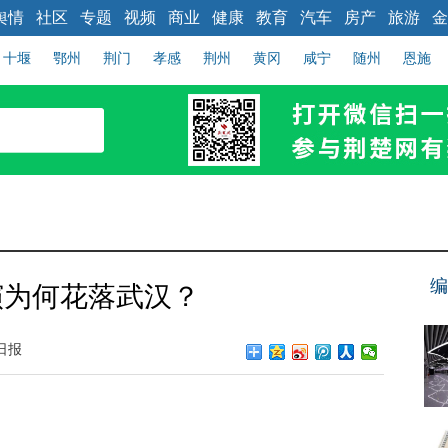
舆情
社区
专题
视频
商业
健康
教育
汽车
房产
旅游
金
十堰
鄂州
荆门
孝感
荆州
黄冈
咸宁
随州
恩施
编
演为何花落武汉？
日报