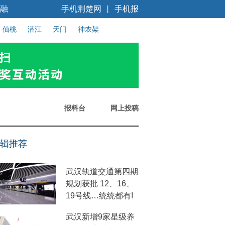
融
手机荆楚网
手机报
丨
仙桃
潜江
天门
神农架
报料台
网上投稿
辑推荐
武汉轨道交通第四期
规划获批 12、16、
19号线…统统都有!
武汉新增9家星级养