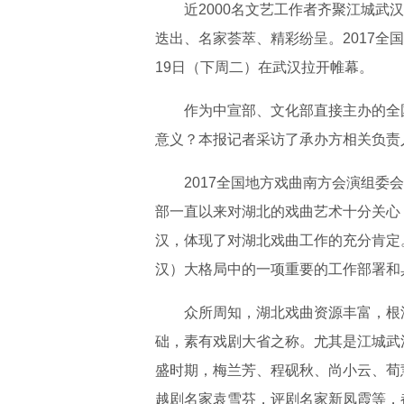
近2000名文艺工作者齐聚江城武
迭出、名家荟萃、精彩纷呈。2017
19日（下周二）在武汉拉开帷幕。
作为中宣部、文化部直接主办的全
意义？本报记者采访了承办方相关负责
2017全国地方戏曲南方会演组
部一直以来对湖北的戏曲艺术十分关心
汉，体现了对湖北戏曲工作的充分肯定
汉）大格局中的一项重要的工作部署和
众所周知，湖北戏曲资源丰富，根
础，素有戏剧大省之称。尤其是江城武
盛时期，梅兰芳、程砚秋、尚小云、荀
越剧名家袁雪芬，评剧名家新凤霞等，