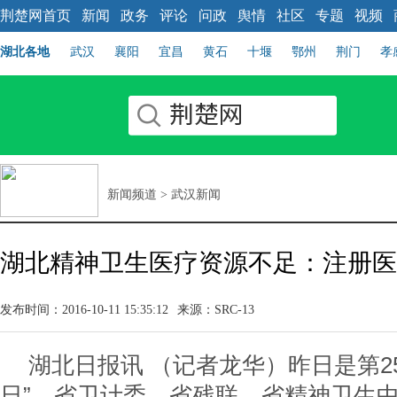
荆楚网首页
新闻
政务
评论
问政
舆情
社区
专题
视频
湖北各地
武汉
襄阳
宜昌
黄石
十堰
鄂州
荆门
孝
新闻频道
>
武汉新闻
湖北精神卫生医疗资源不足：注册医生
发布时间：2016-10-11 15:35:12
来源：SRC-13
湖北日报讯 （记者龙华）昨日是第2
日”。省卫计委、省残联、省精神卫生