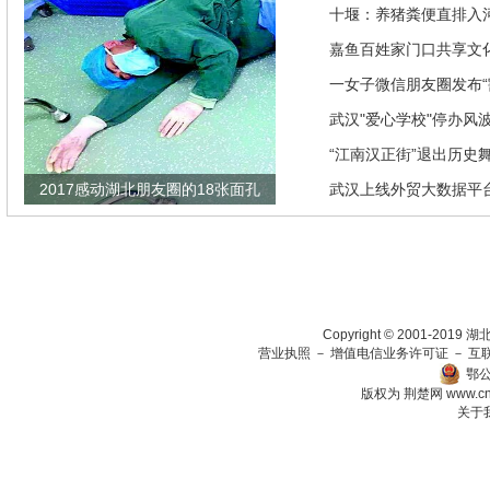
推优惠政策
十堰：养猪粪便直排入
偿40余万元
嘉鱼百姓家门口共享文
馆讲座家里看
一女子微信朋友圈发布“
发现竟是闹剧
武汉"爱心学校"停办风
“江南汉正街”退出历史
2017感动湖北朋友圈的18张面孔
武汉上线外贸大数据平
瞄准绿色生态放在第一
Copyright © 2001-201
营业执照
－
增值电信业务许可证
－
互
鄂公
版权为 荆楚网
www.c
关于