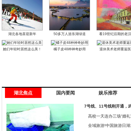
湖北各地喜迎新年
50多万人游东湖绿道
看19世纪后期的老
她们年轻时居然这么美！
橘子皮48种神奇妙用
退休美术老师重返
湖北焦点
国内要闻
娱乐推荐
7号线、11号线刚开通，
高校一天连办三场“婚礼”
来是因为…
全域旅游!中国旅游日湖