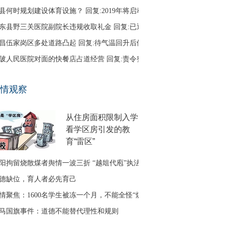
县何时规划建设体育设施？ 回复:2019年将启动
东县野三关医院副院长违规收取礼金 回复:已退回
昌伍家岗区多处道路凸起 回复:待气温回升后修补
陂人民医院对面的快餐店占道经营 回复:责令整改
口区古田二路无路灯 回复:正在办理相关建设手续
情观察
友建议调整鱼梁洲循环线路 回复:没有客流支撑
从住房面积限制入学
看学区房引发的教
育“雷区”
阳拘留烧散煤者舆情一波三折 “越俎代庖”执法引质疑
德缺位，育人者必先育己
情聚焦：1600名学生被冻一个月，不能全怪“煤改气”
马国旗事件：道德不能替代理性和规则