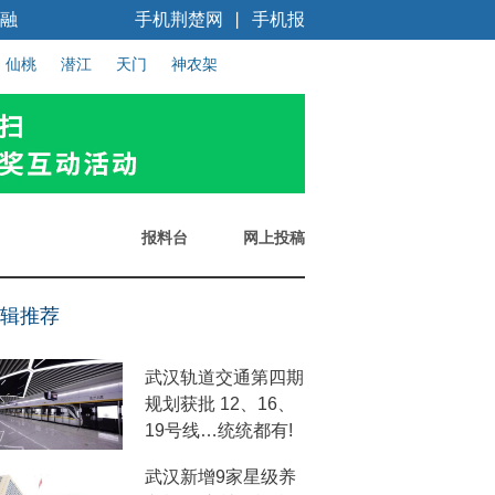
融
手机荆楚网
手机报
丨
仙桃
潜江
天门
神农架
报料台
网上投稿
辑推荐
武汉轨道交通第四期
规划获批 12、16、
19号线…统统都有!
武汉新增9家星级养