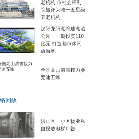
老机构 市社会福利
院被评为唯一五星级
养老机构
汉阳龙阳湖将建湖泊
公园：一期投资110
亿元 打造都市休闲
旅游地
全国高山滑雪接力赛
竞速五峰
络问政
洪山区一小区物业私
自投放电梯广告