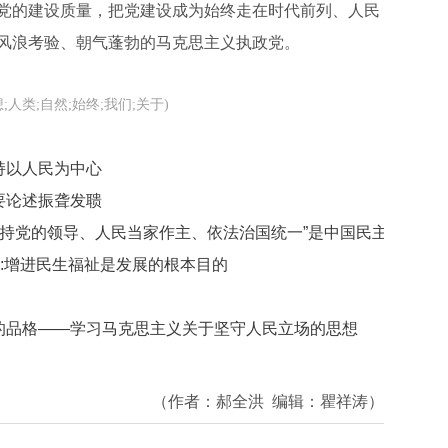
党的建设质量，把党建设成为始终走在时代前列、人民
风浪考验、朝气蓬勃的马克思主义执政党。
;人类;自然;始终;我们;关于)
持以人民为中心
要论述振聋发聩
坚持党的领导、人民当家作主、依法治国统一”是中国民主政治建
一:增进民生福祉是发展的根本目的
的品格——学习马克思主义关于坚守人民立场的思想
（作者：
郝全洪
编辑：
瞿祥涛
）