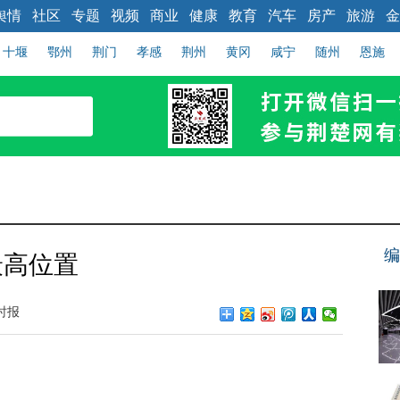
舆情
社区
专题
视频
商业
健康
教育
汽车
房产
旅游
金
十堰
鄂州
荆门
孝感
荆州
黄冈
咸宁
随州
恩施
编
最高位置
时报