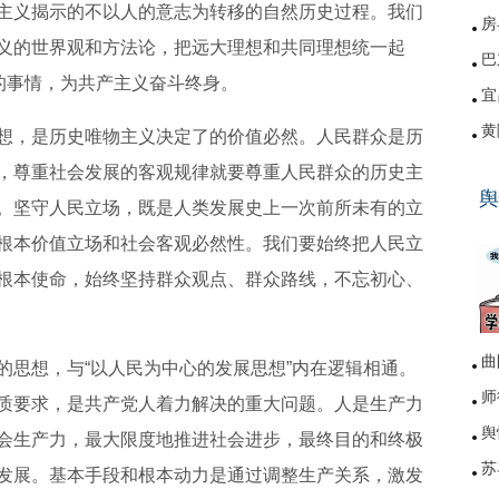
主义揭示的不以人的意志为转移的自然历史过程。我们
房
义的世界观和方法论，把远大理想和共同理想统一起
巴
的事情，为共产主义奋斗终身。
宜
黄
想，是历史唯物主义决定了的价值必然。人民群众是历
硚
，尊重社会发展的客观规律就要尊重人民群众的历史主
舆
网
。坚守人民立场，既是人类发展史上一次前所未有的立
根本价值立场和社会客观必然性。我们要始终把人民立
根本使命，始终坚持群众观点、群众路线，不忘初心、
曲
的思想，与“以人民为中心的发展思想”内在逻辑相通。
师
质要求，是共产党人着力解决的重大问题。人是生产力
舆
会生产力，最大限度地推进社会进步，最终目的和终极
苏
发展。基本手段和根本动力是通过调整生产关系，激发