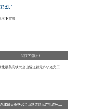
基层干部”新闻频出 舆论呼吁给予更多理解
彩图片
武汉下雪啦！
湖北最美高铁武当山隧道群无砟轨道完工