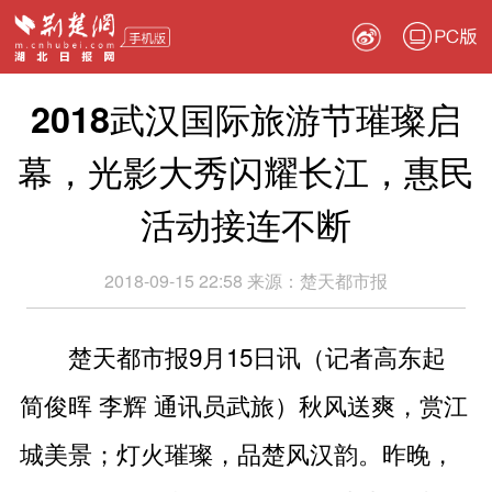
PC版
2018武汉国际旅游节璀璨启
幕，光影大秀闪耀长江，惠民
活动接连不断
2018-09-15 22:58
来源：
楚天都市报
楚天都市报9月15日讯（记者高东起
简俊晖 李辉 通讯员武旅）秋风送爽，赏江
城美景；灯火璀璨，品楚风汉韵。昨晚，