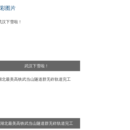
基层干部”新闻频出 舆论呼吁给予更多理解
彩图片
武汉下雪啦！
湖北最美高铁武当山隧道群无砟轨道完工