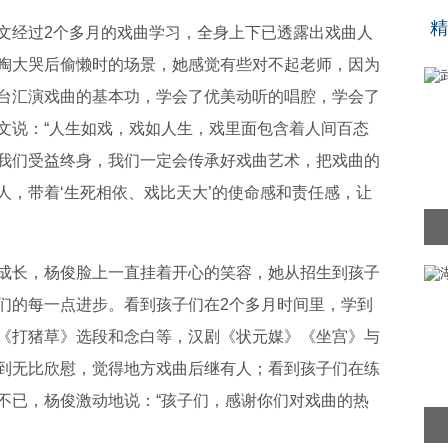
“
精
文经过2个多月的戏曲学习，全身上下已透露出戏曲人
啕大哭后偷懒时的场景，她感觉有些对不起老师，因为
台汇演戏曲的基本功，学会了优美动听的唱腔，学会了
文说：“人生如戏，戏如人生，戏里面包含着人间百态
我们受益终身，我们一定会传承好戏曲艺术，把戏曲的
人，带着‘生死相依、戏比天大’的使命感和责任感，让
成长，杨俊脸上一直挂着开心的笑容，她从招生到孩子
们的每一点进步。看到孩子们在2个多月时间里，学到
《打猪草》选段和念白等，汉剧《状元媒》《坐宫》与
到无比欣慰，觉得地方戏曲后继有人；看到孩子们在练
不已，杨俊激动地说：“孩子们，感谢你们对戏曲的热