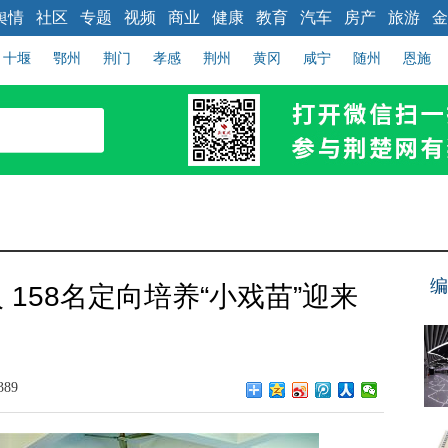
舆情
社区
专题
视频
商业
健康
教育
汽车
房产
旅游
金
十堰
鄂州
荆门
孝感
荆州
黄冈
咸宁
随州
恩施
编
158名定向培养“小戏苗”迎来
89