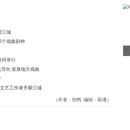
秀江城
32个戏曲剧种
黄冈举行
民导向 发展地方戏曲
？
0名文艺工作者齐聚江城
（作者：
别鸣
编辑：
陈潘
）