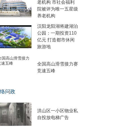
老机构 市社会福利
院被评为唯一五星级
养老机构
汉阳龙阳湖将建湖泊
公园：一期投资110
亿元 打造都市休闲
旅游地
全国高山滑雪接力赛
竞速五峰
络问政
洪山区一小区物业私
自投放电梯广告