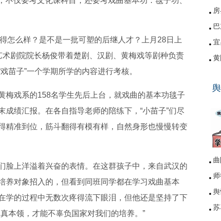
”，不仅要考文化课科目，还要考戏曲基本功：毯子功、
房
巴
学得怎么样？是不是一批可塑的后继人才？上月28日上
宜
艺术剧院院长杨俊带着楚剧、汉剧、黄梅戏等剧种负责
黄
“戏苗子”一个学期所学的内容进行考核。
硚
舆
网
黄梅戏系的158名学生先后上台，就戏曲的基本功毯子
末成绩汇报。在各自指导老师的陪练下，“小苗子”们尽
得精准到位，筋斗翻得有模有样，自然身形也慢慢转变
曲
们脸上洋溢着兴奋的表情。在这群孩子中，来自武汉的
师
培养对象招入的，但看到同班同学都在学习戏曲基本
舆
在学的过程中无数次疼得流下眼泪，但他还是坚持了下
苏
到真本领，才能不辜负国家对我们的培养。”