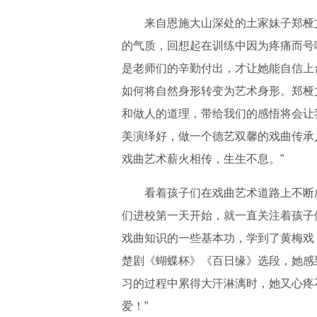
来自恩施大山深处的土家妹子郑桠
的气质，回想起在训练中因为疼痛而号
是老师们的辛勤付出，才让她能自信上
如何将自然身形转变为艺术身形。郑桠
和做人的道理，带给我们的感悟将会让
美演绎好，做一个德艺双馨的戏曲传承
戏曲艺术薪火相传，生生不息。”
看着孩子们在戏曲艺术道路上不断
们进校第一天开始，就一直关注着孩子
戏曲知识的一些基本功，学到了黄梅戏
楚剧《蝴蝶杯》《百日缘》选段，她感
习的过程中累得大汗淋漓时，她又心疼
爱！”