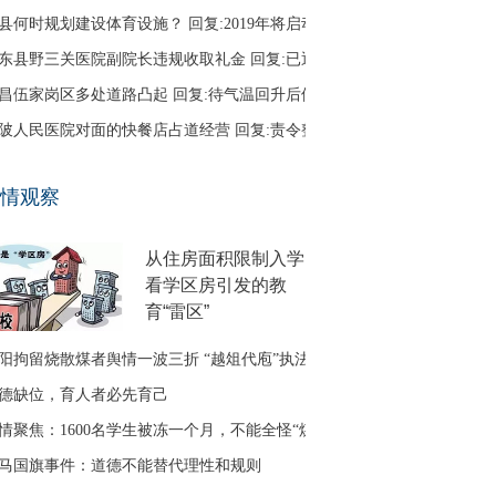
县何时规划建设体育设施？ 回复:2019年将启动
东县野三关医院副院长违规收取礼金 回复:已退回
昌伍家岗区多处道路凸起 回复:待气温回升后修补
陂人民医院对面的快餐店占道经营 回复:责令整改
口区古田二路无路灯 回复:正在办理相关建设手续
情观察
友建议调整鱼梁洲循环线路 回复:没有客流支撑
从住房面积限制入学
看学区房引发的教
育“雷区”
阳拘留烧散煤者舆情一波三折 “越俎代庖”执法引质疑
德缺位，育人者必先育己
情聚焦：1600名学生被冻一个月，不能全怪“煤改气”
马国旗事件：道德不能替代理性和规则