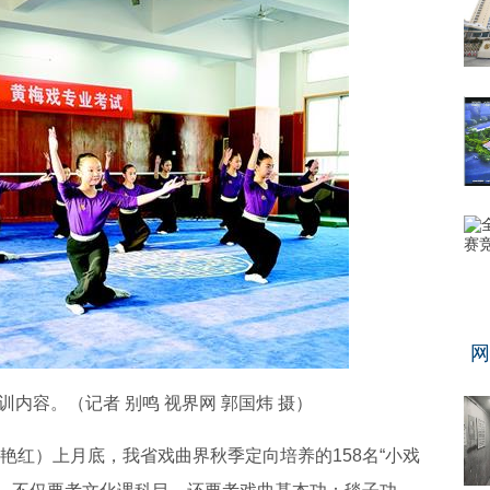
网
内容。（记者 别鸣 视界网 郭国炜 摄）
艳红）上月底，我省戏曲界秋季定向培养的158名“小戏