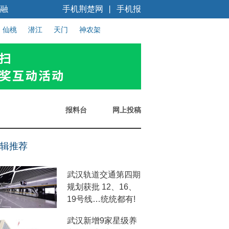
融
手机荆楚网
手机报
丨
仙桃
潜江
天门
神农架
报料台
网上投稿
辑推荐
武汉轨道交通第四期
规划获批 12、16、
19号线…统统都有!
武汉新增9家星级养