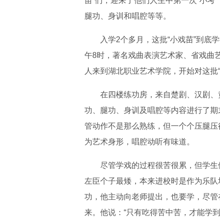
苗”们，迎来了他们人生中第一次“小考
腿功、身训和唱腔等等。
入学2个多月，这批“小戏苗”到底
午8时，著名戏曲表演艺术家、省戏曲
人来到湖北职业艺术学院，开始对这批
在四楼练功房，来自楚剧、汉剧、
功、腿功、身训及唱腔等内容进行了期
管动作不是那么熟练，但一个个压腿压
为艺术身形，唱腔动听有味道。
尽管学戏的过程很苦很累，但学生
左臣个子最矮，本来进校时是作为乐队
功，他主动向老师提出，也要学，尽管
来。他说：“只有吃得苦中苦，才能学