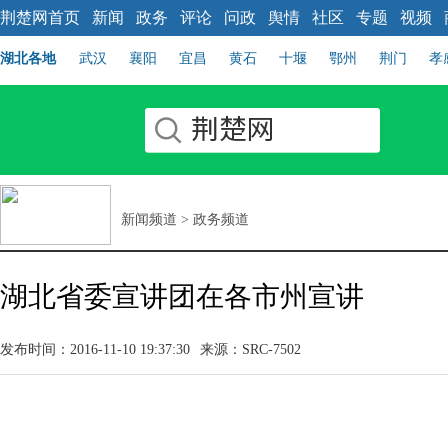
荆楚网首页
新闻
政务
评论
问政
舆情
社区
专题
视频
湖北各地
武汉
襄阳
宜昌
黄石
十堰
鄂州
荆门
孝
新闻频道
>
政务频道
湖北省委宣讲团在各市州宣讲
发布时间：2016-11-10 19:37:30
来源：SRC-7502