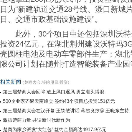
目为“新建轨道交通28号线、滠口新城
目、交通市政基础设施建设”。
此外，30个项目中还包括深圳沃特
投资24亿元，在湖北荆州建设沃特玛3GW
壳圆柱电池及电动车零部件生产；湖北
限公司计划在随州打造智能装备产业园
相关新闻
(楚商大会;签约项目;投资)
第三届楚商大会回眸:敢上风口逐风 勇立潮头搏浪
500企业家齐聚天商峰会 签约43个项目总投资151亿元
第三届楚商大会在汉开幕 王钦敏讲话 蒋超良致辞 王晓东主持
激扬楚商力量 共话新时代新作为
楚商为家乡派发“大红包” 签约金额高达4917.9亿元