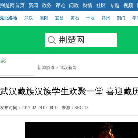
荆楚网首页
新闻
政务
评论
问政
舆情
社区
专题
视频
湖北各地
武汉
襄阳
宜昌
黄石
十堰
鄂州
荆门
孝
新闻频道
>
武汉新闻
武汉藏族汉族学生欢聚一堂 喜迎藏
发布时间：2017-02-28 07:08:12
来源：SRC-13