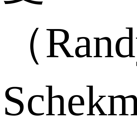
（Rand
Schek