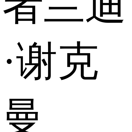
者兰迪
·谢克
曼