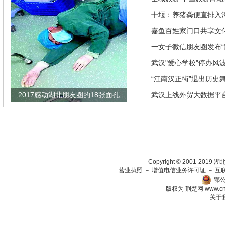
推优惠政策
十堰：养猪粪便直排入
偿40余万元
嘉鱼百姓家门口共享文
馆讲座家里看
一女子微信朋友圈发布“
发现竟是闹剧
武汉"爱心学校"停办风
“江南汉正街”退出历史
2017感动湖北朋友圈的18张面孔
武汉上线外贸大数据平
瞄准绿色生态放在第一
Copyright © 2001-201
营业执照
－
增值电信业务许可证
－
互
鄂公
版权为 荆楚网
www.c
关于