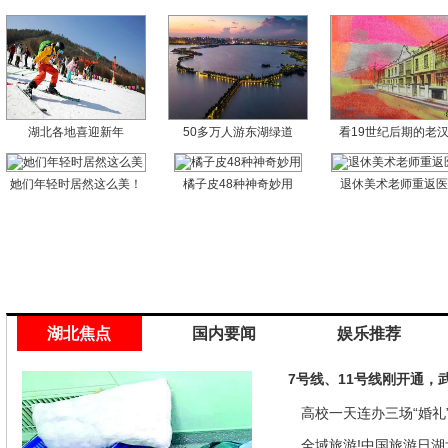
湖北各地喜迎新年
50多万人游东湖绿道
看19世纪后期的老
她们年轻时居然这么美！
橘子皮48种神奇妙用
退休美术老师重返
湖北焦点
国内要闻
娱乐推荐
7号线、11号线刚开通，
高校一天连办三场“婚礼”
来是因为…
全域旅游!中国旅游日湖