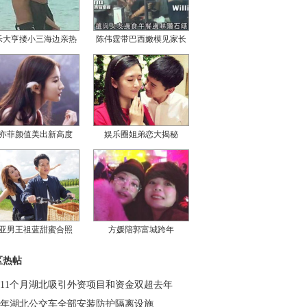
乐大亨搂小三海边亲热
陈伟霆带巴西嫩模见家长
亦菲颜值美出新高度
娱乐圈姐弟恋大揭秘
亚男王祖蓝甜蜜合照
方媛陪郭富城跨年
区热帖
11个月湖北吸引外资项目和资金双超去年
年湖北公交车全部安装防护隔离设施