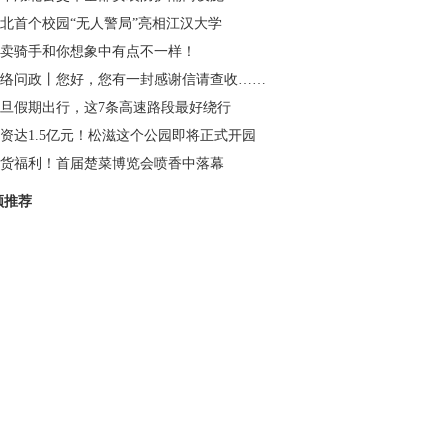
北首个校园“无人警局”亮相江汉大学
卖骑手和你想象中有点不一样！
络问政丨您好，您有一封感谢信请查收……
旦假期出行，这7条高速路段最好绕行
资达1.5亿元！松滋这个公园即将正式开园
货福利！首届楚菜博览会喷香中落幕
频推荐