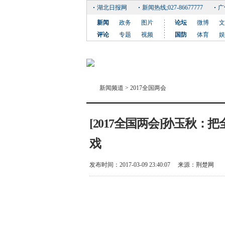
湖北日报网
新闻热线;027-86677777
广
新闻
政务
图片
论坛
微博
文
评论
专题
视频
国防
体育
娱
新闻频道
>
2017全国两会
[2017全国两会]孙玉秋
戏
发布时间：2017-03-09 23:40:07
来源：
荆楚网