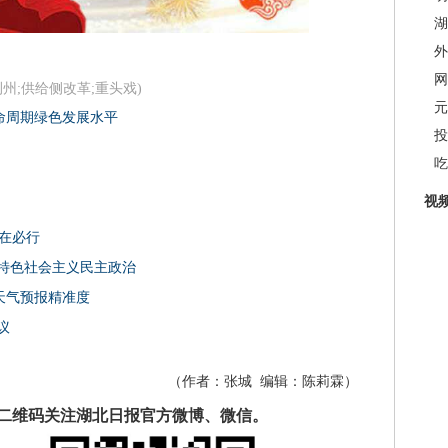
湖
外
网
荆州;供给侧改革;重头戏)
元
生命周期绿色发展水平
投
吃
视
势在必行
特色社会主义民主政治
高天气预报精准度
议
（作者：
张城
编辑：
陈莉霖
）
二维码关注湖北日报官方微博、微信。