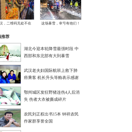
汉，二维码无处不在
这场暴雪，幸亏有他们！
辑推荐
湖北今迎本轮降雪最强时段 中
西部和东北部有大到暴雪
武汉老夫妇国际航班上救下肺
癌乘客 机长升头等舱表示感谢
鄂州城区发狂野猪连伤4人后消
失 伤者大衣被撕成碎片
农民刘正权出书15本 钟祥农民
作家群享誉全国