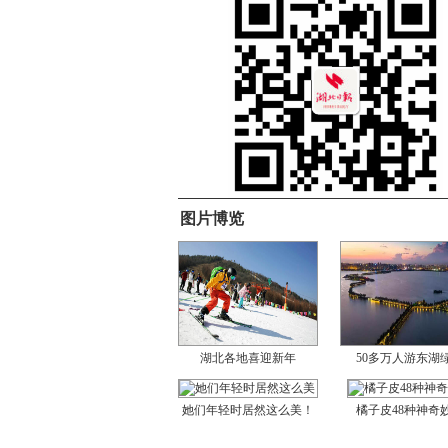
图片博览
湖北各地喜迎新年
50多万人游东湖
她们年轻时居然这么美！
橘子皮48种神奇