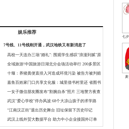
娱乐推荐
七夕
7号线、11号线刚开通，武汉地铁又有新消息了
高校一天连办三场“婚礼”: 围观学生感叹“浪漫到腻”原
来是因为…
全域旅游!中国旅游日湖北分会场活动举行 200多景区
推优惠政策
十堰：养猪粪便直排入河造成环境污染 被告方被判赔
麦
偿40余万元
嘉鱼百姓家门口共享文化服：城里借书村里还 省图书
馆讲座家里看
一女子微信朋友圈发布“割腕自杀”照片 三地警方夜查
发现竟是闹剧
武汉"爱心学校"停办风波:68个大凉山孩子的求学路
“江南汉正街”退出历史舞台 旧址保留下历史印记
武汉上线外贸大数据平台 助力中小企业接国外订单
瞄准绿色生态放在第一位 襄阳开启绿色增长新征程