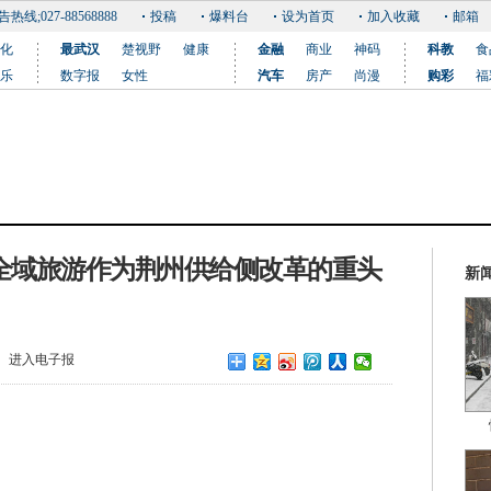
告热线;027-88568888
投稿
爆料台
设为首页
加入收藏
邮箱
化
最武汉
楚视野
健康
金融
商业
神码
科教
食
乐
数字报
女性
汽车
房产
尚漫
购彩
福
：把全域旅游作为荆州供给侧改革的重头
新
进入电子报