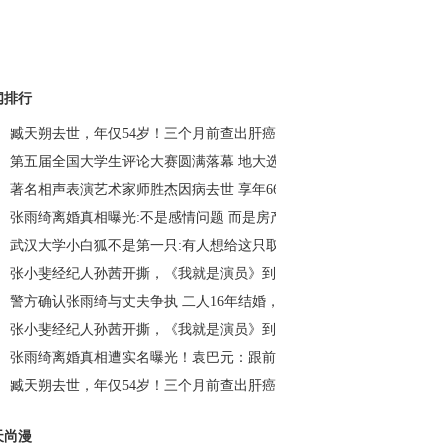
闻排行
臧天朔去世，年仅54岁！三个月前查出肝癌晚期……_荆楚网
第五届全国大学生评论大赛圆满落幕 地大选手荣获冠军_荆楚网
著名相声表演艺术家师胜杰因病去世 享年66岁_荆楚网
张雨绮离婚真相曝光:不是感情问题 而是房产、财产问题？_荆楚网
武汉大学小白狐不是第一只:有人想给这只取名“珈珈”_荆楚网
张小斐经纪人孙茜开撕，《我就是演员》到底谁演得好？_荆楚网
警方确认张雨绮与丈夫争执 二人16年结婚，次年生下龙凤胎_荆楚网
张小斐经纪人孙茜开撕，《我就是演员》到底谁演得好？_荆楚网
张雨绮离婚真相遭实名曝光！袁巴元：跟前夫离婚给钱为什么不给我？
臧天朔去世，年仅54岁！三个月前查出肝癌晚期……_荆楚网
天尚漫