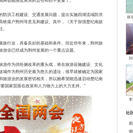
国两会她感觉肩头的责任和担子更重了。
防洪工程建设、交通发展问题，提出实施四湖流域防洪
娱
高铁落户荆州等意见和建议。其中，《关于加强楚纪南故
注。
旅行业，具备良好的基础和条件。但近些年来，荆州旅
旅游业已经成为荆州发展的一个重点议题。
刘
游作为供给侧改革的重头戏，将在旅游设施建设、文化
故城作为荆州历史最为悠久的遗址，很早就被确定为国家
和旅游业的发展密切相关，所以她希望能迅速启动楚纪南
需要国家层面在政策和人力物力上的大力支持。”
李
社
前
明