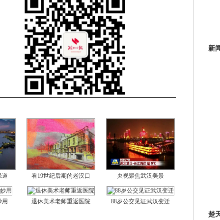
新
绿道
看19世纪后期的老汉口
央视聚焦武汉美景
妙用
退休美术老师重返医院
88岁公交见证武汉变迁
楚