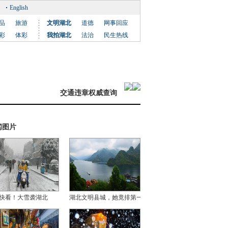
English
品
旅游
文明湖北
道德
网事回应
彩
体彩
我拍湖北
法治
民生热线
交通违章权威查询
闻图片
快看！大雪袭湖北
湖北文明县城，她竟排第一