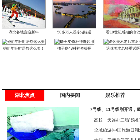
湖北各地喜迎新年
50多万人游东湖绿道
看19世纪后期的老
她们年轻时居然这么美！
橘子皮48种神奇妙用
退休美术老师重返
湖北焦点
国内要闻
娱乐推荐
7号线、11号线刚开通，
高校一天连办三场“婚礼”
来是因为…
全域旅游!中国旅游日湖