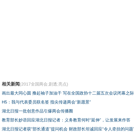
相关新闻
(2017全国两会;剧透;亮点)
画出最大同心圆 撸起袖子加油干 写在全国政协十二届五次会议闭幕之
H5：我与代表委员联名签 指尖传递两会“新愿景”
湖北日报一批创意作品引爆两会传播圈
教育部长妙语回应湖北日报记者：义务教育何时“延伸”，让发展来作答
湖北日报记者获“部长通道”提问机会 财政部长坦诚回应“令人牵挂的问题