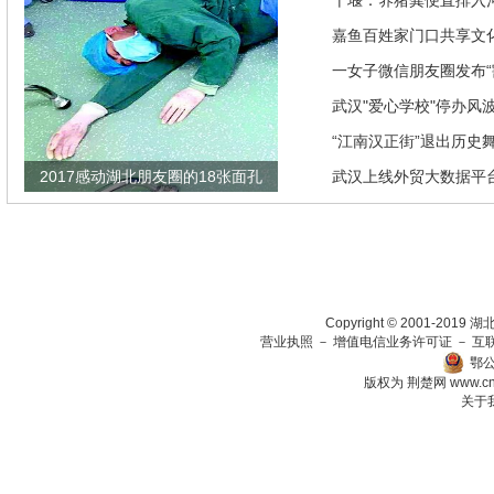
推优惠政策
十堰：养猪粪便直排入
偿40余万元
嘉鱼百姓家门口共享文
馆讲座家里看
一女子微信朋友圈发布“
发现竟是闹剧
武汉"爱心学校"停办风
“江南汉正街”退出历史
2017感动湖北朋友圈的18张面孔
武汉上线外贸大数据平
瞄准绿色生态放在第一
Copyright © 2001-201
营业执照
－
增值电信业务许可证
－
互
鄂公
版权为 荆楚网
www.c
关于