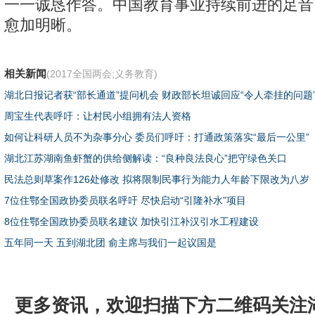
一一诚恳作答。中国教育事业持续前进的足音
愈加明晰。
相关新闻
(2017全国两会;义务教育)
湖北日报记者获“部长通道”提问机会 财政部长坦诚回应“令人牵挂的问题
周宝生代表呼吁：让村民小组拥有法人资格
如何让科研人员不为杂事分心 委员们呼吁：打通政策落实“最后一公里”
湖北江苏湖南鱼虾蟹的供给侧解读：“良种良法良心”把守绿色关口
民法总则草案作126处修改 拟将限制民事行为能力人年龄下限改为八岁
7位住鄂全国政协委员联名呼吁 尽快启动“引隆补水”项目
8位住鄂全国政协委员联名建议 加快引江补汉引水工程建设
五年同一天 五到湖北团 俞主席与我们一起议国是
更多资讯，欢迎扫描下方二维码关注