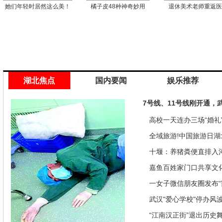
她们年轻时居然这么美！
橘子皮48种神奇妙用
退休美术老师重返
湖北焦点
国内要闻
娱乐推荐
7号线、11号线刚开通，
高校一天连办三场“婚礼”
来是因为…
全域旅游!中国旅游日湖
推优惠政策
十堰：养猪粪便直排入
偿40余万元
嘉鱼百姓家门口共享文
馆讲座家里看
一女子微信朋友圈发布“
发现竟是闹剧
武汉"爱心学校"停办风
“江南汉正街”退出历史